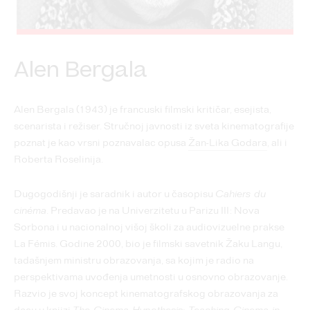
Alen Bergala
Alen Bergala (1943) je francuski filmski kritičar, esejista,
scenarista i režiser. Stručnoj javnosti iz sveta kinematografije
poznat je kao vrsni poznavalac opusa
Žan-Lika Godara
, ali i
Roberta Roselinija.
Dugogodišnji je saradnik i autor u časopisu
Cahiers du
cinéma
. Predavao je na Univerzitetu u Parizu III: Nova
Sorbona i u nacionalnoj višoj školi za audiovizuelne prakse
La Fémis. Godine 2000, bio je filmski savetnik Žaku Langu,
tadašnjem ministru obrazovanja, sa kojim je radio na
perspektivama uvođenja umetnosti u osnovno obrazovanje.
Razvio je svoj koncept kinematografskog obrazovanja za