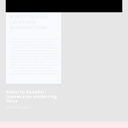
Roberto Roselini i
izumevanje modernog
filma
Alen Bergala