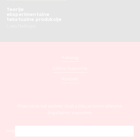
Teorije
eksperimentalne
tekstualne produkcije
Luka Bešlagić
Katalog
Uslovi kupovine
Kontakt
Prijavi se na naš njuzleter i budi u toku sa novim izdanjima,
događajima i popustima.
Imejl