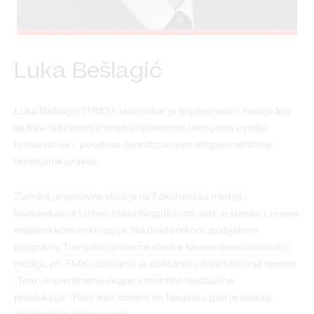
Luka Bešlagić
Luka Bešlagić (1985), teoretičar je književnosti i medija koji
se bavi hibridnim transdisciplinarnim teorijama u polju
humanistike i, po­sebno, teoretizacijom eksperimentalne
tekstualne prakse.
Završio je osnovne studije na Fakulte­tu za medije i
komunikacije Univerziteta Singidunum, gde je stekao i zvanje
mastera komunikologije. Na doktorskom studijskom
programu
Transdiscipli­narne studije savremene umetnosti i
medija
, pri FMK, odbranio je doktorsku disertaciju sa temom
„Teorije savremene eksperimentalne tekstualne
produkcije“. Radi kao docent na fakultetu gde je stekao