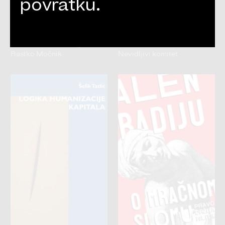
povratku.
Teorija sa ideologijom
Pobuna koja dolazi
Rastko Močnik
Nevidljivi komitet