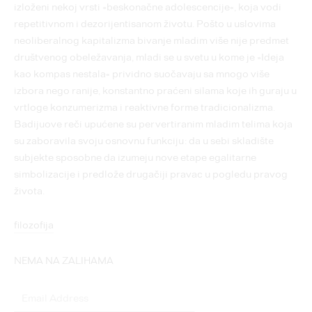
izloženi nekoj vrsti »beskonačne adolescencije«, koja vodi
repetitivnom i dezorijentisanom životu. Pošto u uslovima
neoliberalnog kapitalizma bivanje mladim više nije predmet
društvenog obeležavanja, mladi se u svetu u kome je »Ideja
kao kompas nestala« prividno suočavaju sa mnogo više
izbora nego ranije, konstantno praćeni silama koje ih guraju u
vrtloge konzumerizma i reaktivne forme tradicionalizma.
Badijuove reči upućene su pervertiranim mladim telima koja
su zaboravila svoju osnovnu funkciju: da u sebi skladište
subjekte sposobne da izumeju nove etape egalitarne
simbolizacije i predlože drugačiji pravac u pogledu pravog
života.
filozofija
NEMA NA ZALIHAMA
Enter
your