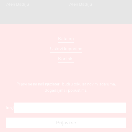
Alen Badiju
Alen Badiju
Katalog
Uslovi kupovine
Kontakt
Prijavi se na naš njuzleter i budi u toku sa novim izdanjima,
događajima i popustima.
Imejl