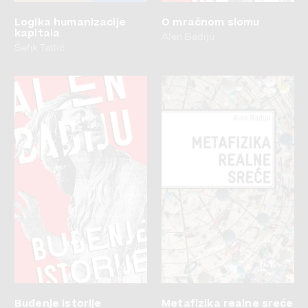
Logika humanizacije
O mračnom slomu
kapitala
Alen Badiju
Šefik Tatlić
Buđenje istorije
Metafizika realne sreće