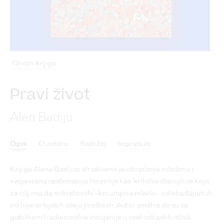
Otvori knjigu
Pravi život
Alen Badiju
Opis
O autoru
Sadržaj
Impresum
Knjiga Alena Badijua strastveno je obraćanje mladima i
svojevrsna reafirmacija filozofije kao kritičke discipline koja
za cilj ima da sokratovski »korumpira mlade«, oslobađajući ih
od hijerarhijskih ideja prošlosti. Autor smatra da su sa
gubitkom tradicionalne inicijacije u svet odraslih mladi